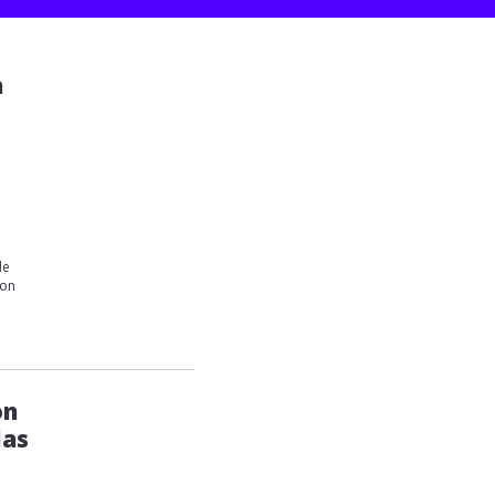
a
de
con
on
las