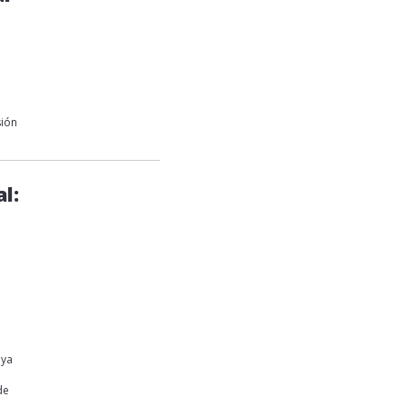
sión
al:
 ya
de