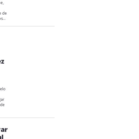
oe,
e de
s...
ez
elo
gar
 de
rar
al