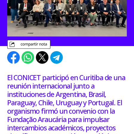
El CONICET participó en Curitiba de una
reunión internacional junto a
instituciones de Argentina, Brasil,
Paraguay, Chile, Uruguay y Portugal. El
organismo firmó un convenio con la
Fundação Araucária para impulsar
intercambios académicos, proyectos