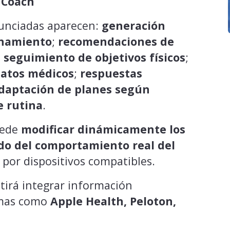
 Coach
unciadas aparecen: ⁠
generación
enamiento
; ⁠
recomendaciones de
 ⁠
seguimiento de objetivos físicos
;
datos médicos
; ⁠
respuestas
daptación de planes según
e rutina
.
uede
modificar dinámicamente los
do del comportamiento real del
 por dispositivos compatibles.
tirá integrar información
emas como
Apple Health, Peloton,