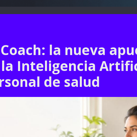
 Coach: la nueva apu
la Inteligencia Artifi
rsonal de salud