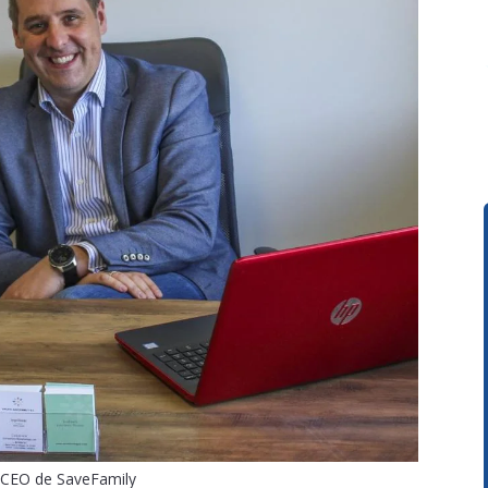
, CEO de SaveFamily