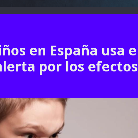
niños en España usa e
alerta por los efecto