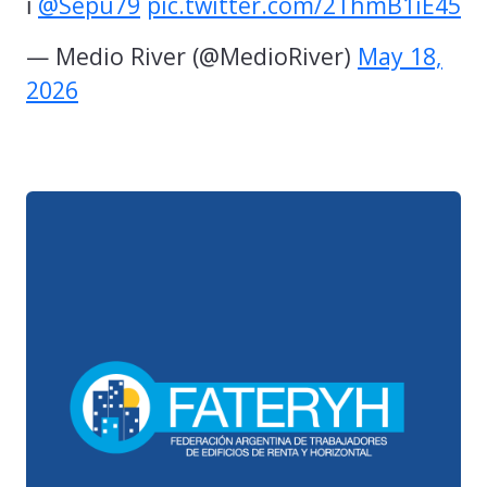
ℹ️
@Sepu79
pic.twitter.com/2ThmB1iE45
— Medio River (@MedioRiver)
May 18,
2026