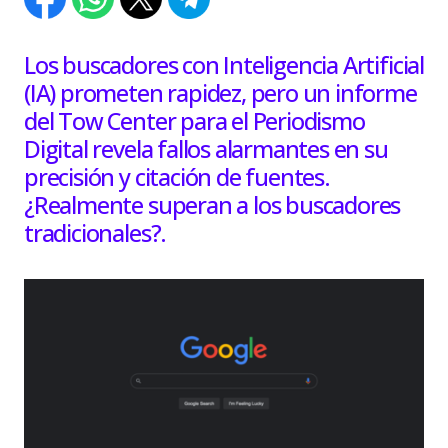
Los buscadores con Inteligencia Artificial
(IA) prometen rapidez, pero un informe
del Tow Center para el Periodismo
Digital revela fallos alarmantes en su
precisión y citación de fuentes.
¿Realmente superan a los buscadores
tradicionales?.