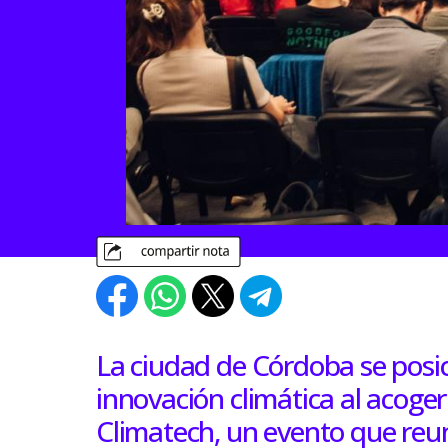
La ciudad de Córdoba se posi
innovación climática al acoger
Climatech, un evento que reu