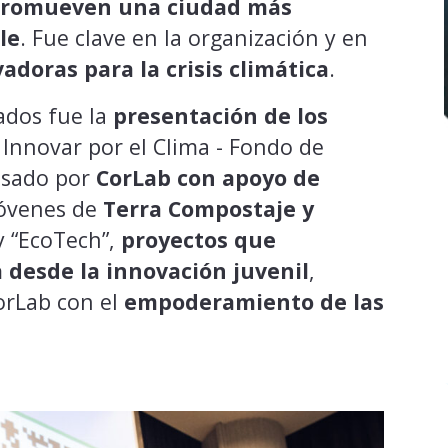
e promueven una ciudad más
le
. Fue clave en la organización y en
adoras para la crisis climática
.
dos fue la
presentación de los
 Innovar por el Clima - Fondo de
lsado por
CorLab con apoyo de
jóvenes de
Terra Compostaje y
y “EcoTech”,
proyectos que
a desde la innovación juvenil
,
rLab con el
empoderamiento de las