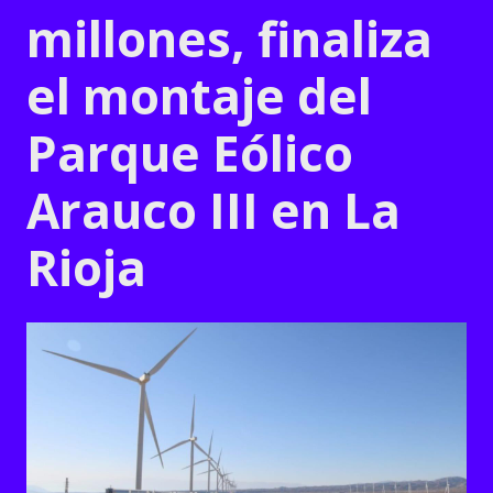
millones, finaliza
el montaje del
Parque Eólico
Arauco III en La
Rioja