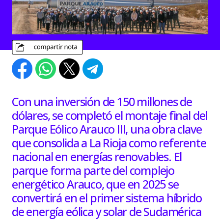
Con una inversión de 150 millones de
dólares, se completó el montaje final del
Parque Eólico Arauco III, una obra clave
que consolida a La Rioja como referente
nacional en energías renovables. El
parque forma parte del complejo
energético Arauco, que en 2025 se
convertirá en el primer sistema híbrido
de energía eólica y solar de Sudamérica