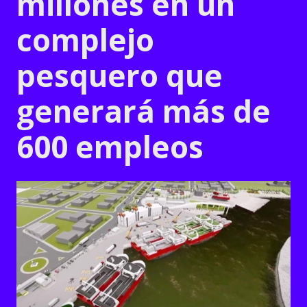
millones en un
complejo
pesquero que
generará más de
600 empleos