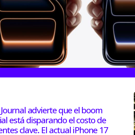
 Journal advierte que el boom
cial está disparando el costo de
tes clave. El actual iPhone 17