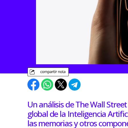
Un análisis de The Wall Street
global de la Inteligencia Artifi
las memorias y otros componen