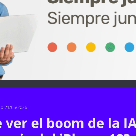
do 21/06/2026
 ver el boom de la IA