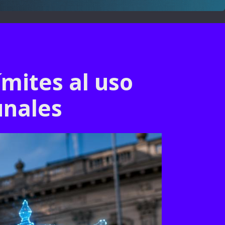
ímites al uso
bunales